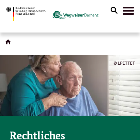
Suche
Naviga
öffnen
© LPETTET
Rechtliches