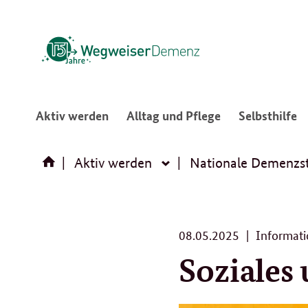
:
:
:
Aktiv werden
Alltag und Pflege
Selbsthilfe
Navigation
Navigation
N
öffnen/schließen
öffnen/schließ
ö
Aktiv werden
Nationale Demenzst
Aktiv
werden
08.
08.05.2025
Informati
05.
Soziales
2025