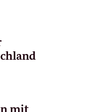
r
schland
en mit