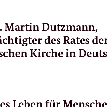
r. Martin Dutzmann,
chtigter des Rates de
schen Kirche in Deut
les Leben für Mensch