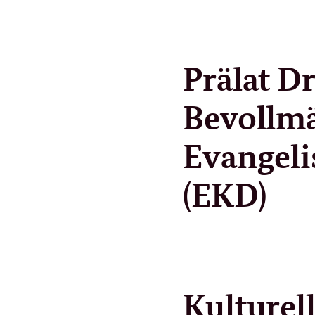
Prälat D
Bevollmä
Evangeli
(EKD)
Kulturel