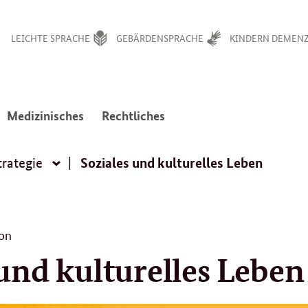
LEICHTE SPRACHE
GEBÄRDENSPRACHE
KINDERN DEMENZ
:
:
Medizinisches
Rechtliches
avigation
Navigation
Navigation
en
ffnen/schließen
öffnen/schließen
öffnen/schließen
Soziales und kulturelles Leben
rategie
Nationale
Demenzstrategie
on
 und kulturelles Leben