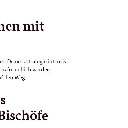
hen mit
len Demenzstrategie intensiv
enzfreundlich werden.
uf den Weg.
es
Bischöfe