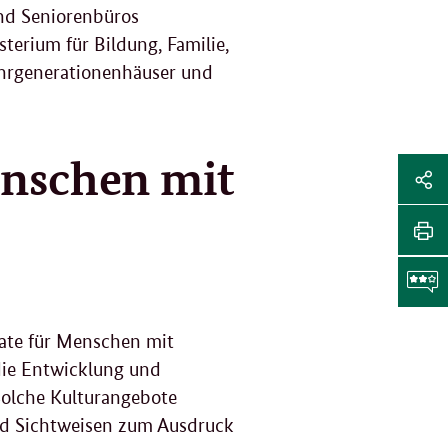
ind Seniorenbüros
erium für Bildung, Familie,
hrgenerationenhäuser und
nschen mit
Sei
Soz
Sei
Me
tei
Sei
Li
dr
F
mate für Menschen mit
die Entwicklung und
g
Solche Kulturangebote
nd Sichtweisen zum Ausdruck