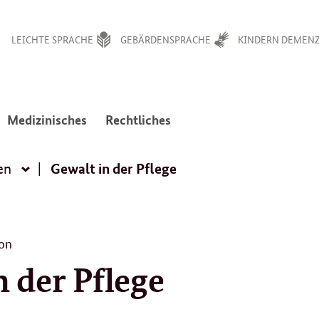
LEICHTE SPRACHE
GEBÄRDENSPRACHE
KINDERN DEMENZ
:
:
Medizinisches
Rechtliches
avigation
Navigation
Navigation
en
ffnen/schließen
öffnen/schließen
öffnen/schließen
Gewalt in der Pflege
en
Alltagssituationen
on
n der Pflege