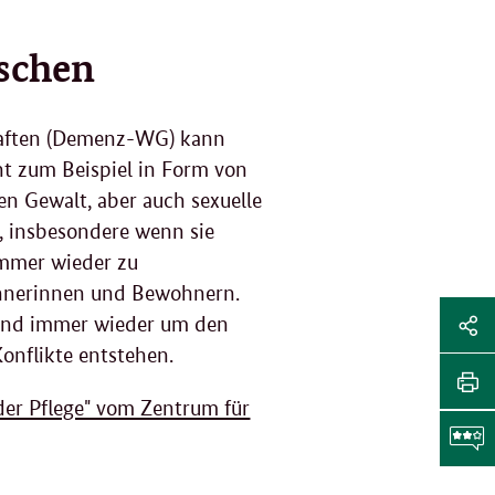
nschen
haften (Demenz-WG) kann
ht zum Beispiel in Form von
en Gewalt, aber auch sexuelle
, insbesondere wenn sie
immer wieder zu
hnerinnen und Bewohnern.
Sei
mand immer wieder um den
Soz
onflikte entstehen.
Sei
Me
tei
der Pflege" vom Zentrum für
Sei
Li
dr