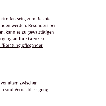
F
g
troffen sein, zum Beispiel
funden werden. Besonders bei
n, kann es zu gewalttätigen
orgung an Ihre Grenzen
e "Beratung pflegender
 vor allem zwischen
en sind Vernachlässigung