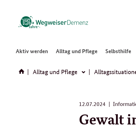
:
:
:
Aktiv werden
Alltag und Pflege
Selbsthilfe
Navigation
Navigation
N
öffnen/schließen
öffnen/schließ
ö
Alltag und Pflege
Alltagssituation
Alltag
und
Pflege
12.
12.07.2024
Informati
07.
Gewalt i
2024