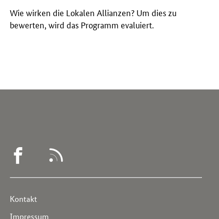
Wie wirken die Lokalen Allianzen? Um dies zu
bewerten, wird das Programm evaluiert.
WEGWEISER
RSS
DEMENZ
-
Service
Kontakt
FACEBOOK
Navigation
Impressum