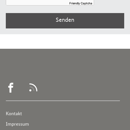
Friendly Captcha
Senden
WEGWEISER
RSS
DEMENZ
-
Service
Kontakt
FACEBOOK
Navigation
Impressum