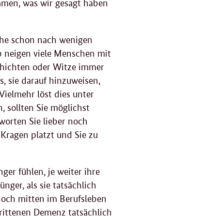
F
mmen, was wir gesagt haben
g
nche schon nach wenigen
b neigen viele Menschen mit
schichten oder Witze immer
s, sie darauf hinzuweisen,
Vielmehr löst dies unter
 sollten Sie möglichst
worten Sie lieber noch
Kragen platzt und Sie zu
er fühlen, je weiter ihre
nger, als sie tatsächlich
 noch mitten im Berufsleben
hrittenen Demenz tatsächlich