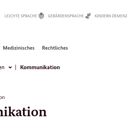
LEICHTE SPRACHE
GEBÄRDENSPRACHE
KINDERN DEMENZ
:
:
Medizinisches
Rechtliches
avigation
Navigation
Navigation
en
ffnen/schließen
öffnen/schließen
öffnen/schließen
Kommunikation
en
Alltagssituationen
on
ikation