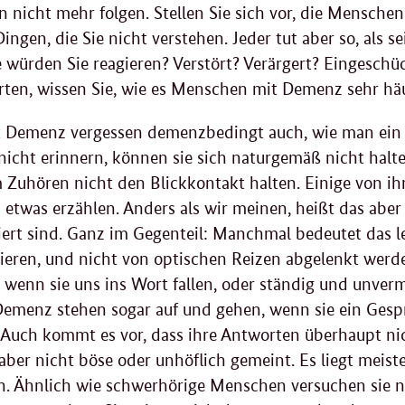
n nicht mehr folgen. Stellen Sie sich vor, die Mensch
ngen, die Sie nicht verstehen. Jeder tut aber so, als se
e würden Sie reagieren? Verstört? Verärgert? Eingeschü
rten, wissen Sie, wie es Menschen mit Demenz sehr häu
Demenz vergessen demenzbedingt auch, wie man ein h
 nicht erinnern, können sie sich naturgemäß nicht halte
 Zuhören nicht den Blickkontakt halten. Einige von ih
etwas erzählen. Anders als wir meinen, heißt das aber
ert sind. Ganz im Gegenteil: Manchmal bedeutet das led
ieren, und nicht von optischen Reizen abgelenkt werd
rt, wenn sie uns ins Wort fallen, oder ständig und unve
emenz stehen sogar auf und gehen, wenn sie ein Gespr
 Auch kommt es vor, dass ihre Antworten überhaupt nic
aber nicht böse oder unhöflich gemeint. Es liegt meist
n. Ähnlich wie schwerhörige Menschen versuchen sie n