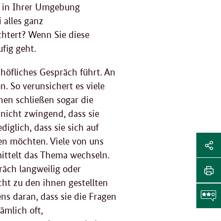
en in Ihrer Umgebung
i alles ganz
chtert? Wenn Sie diese
fig geht.
öfliches Gespräch führt. An
n. So verunsichert es viele
nen schließen sogar die
 nicht zwingend, dass sie
iglich, dass sie sich auf
Sei
en möchten. Viele von uns
rmittelt das Thema wechseln.
Soz
Sei
äch langweilig oder
Me
tei
ht zu den ihnen gestellten
Sei
ens daran, dass sie die Fragen
Li
dr
ämlich oft,