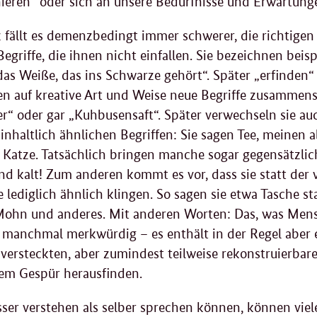
nieren“ oder sich an unsere Bedürfnisse und Erwartun
ällt es demenzbedingt immer schwerer, die richtigen
egriffe, die ihnen nicht einfallen. Sie bezeichnen beis
as Weiße, das ins Schwarze gehört“. Später „erfinden“
en auf kreative Art und Weise neue Begriffe zusammens
“ oder gar „Kuhbusensaft“. Später verwechseln sie au
 inhaltlich ähnlichen Begriffen: Sie sagen Tee, meinen 
 Katze. Tatsächlich bringen manche sogar gegensätzli
und kalt! Zum anderen kommt es vor, dass sie statt der
 lediglich ähnlich klingen. So sagen sie etwa Tasche st
Mohn und anderes. Mit anderen Worten: Das, was Men
ht manchmal merkwürdig – es enthält in der Regel aber e
versteckten, aber zumindest teilweise rekonstruierba
hem Gespür herausfinden.
ser verstehen als selber sprechen können, können vie