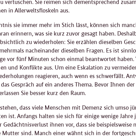
u vertuschen. Sie reimen sich dementsprechend zusa
en in Allerweltsfloskeln aus.
chtnis sie immer mehr im Stich lässt, können sich ma
ran erinnern, was sie kurz zuvor gesagt haben. Deshal
bsichtlich zu wiederholen: Sie erzählen dieselben Ge
n mehrmals nacheinander dieselben Fragen. Es ist sinnlo
age vor fünf Minuten schon einmal beantwortet haben. 
n und Konflikte aus. Um eine Eskalation zu vermeiden,
ederholungen reagieren, auch wenn es schwerfällt. Ant
 das Gespräch auf ein anderes Thema. Bevor Ihnen der 
erlassen Sie besser kurz den Raum.
rstehen, dass viele Menschen mit Demenz sich umso jüng
 ist. Anfangs halten sie sich für einige wenige Jahre jü
er Gedächtnisverlust ihnen vor, dass sie beispielsweise
e Mutter sind. Manch einer wähnt sich in der fortgesc