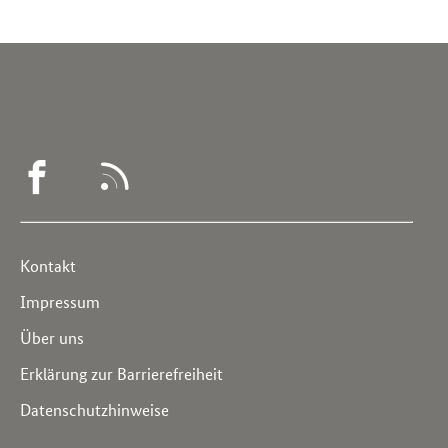
WEGWEISER
RSS
DEMENZ
-
Service
Kontakt
FACEBOOK
Navigation
Impressum
Über uns
Erklärung zur Barrierefreiheit
Datenschutzhinweise