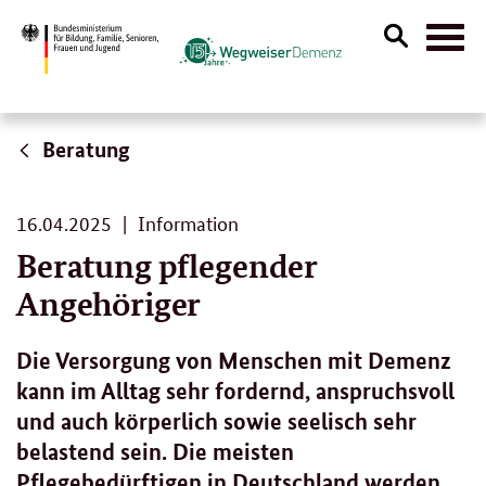
Suche
Naviga
öffnen
Beratung
16.
16.04.2025
Information
04.
Beratung pflegender
2025
Angehöriger
Die Versorgung von Menschen mit Demenz
kann im Alltag sehr fordernd, anspruchsvoll
und auch körperlich sowie seelisch sehr
belastend sein. Die meisten
Pflegebedürftigen in Deutschland werden