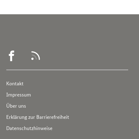
WEGWEISER
RSS
DEMENZ
-
Service
Kontakt
FACEBOOK
Navigation
Impressum
Über uns
Erklärung zur Barrierefreiheit
Datenschutzhinweise