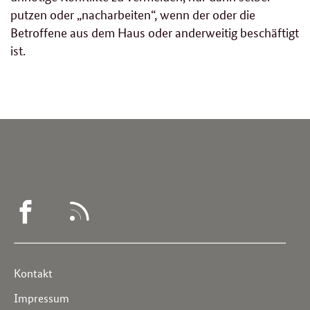
putzen oder „nacharbeiten“, wenn der oder die
Betroffene aus dem Haus oder anderweitig beschäftigt
ist.
WEGWEISER
RSS
DEMENZ
-
Service
Kontakt
FACEBOOK
Navigation
Impressum