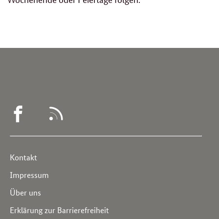
WEGWEISER
RSS
DEMENZ
-
Service
Kontakt
FACEBOOK
Navigation
Impressum
Über uns
Erklärung zur Barrierefreiheit