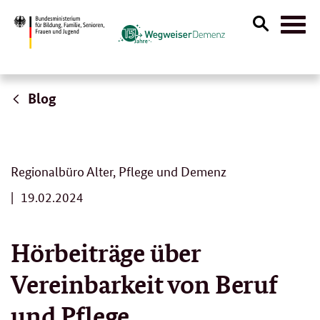
Suche
Naviga
öffnen
Blog
Regionalbüro Alter, Pflege und Demenz
1
19.02.2024
9
.
0
Hörbeiträge über
2
.
Vereinbarkeit von Beruf
2
0
2
und Pflege
4