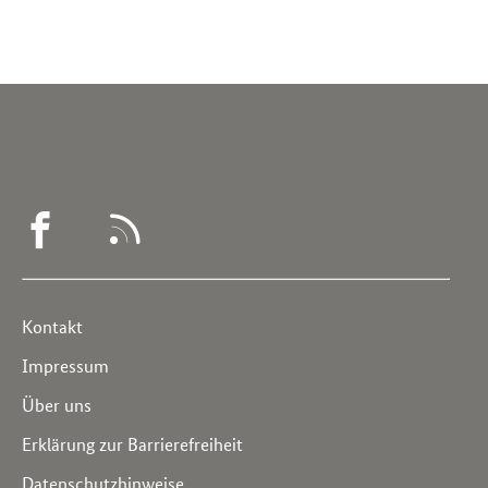
WEGWEISER
RSS
DEMENZ
-
Service
Kontakt
FACEBOOK
Navigation
Impressum
Über uns
Erklärung zur Barrierefreiheit
Datenschutzhinweise