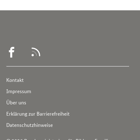
WEGWEISER
RSS
DEMENZ
-
Service
Kontakt
FACEBOOK
Navigation
Impressum
Über uns
Erklärung zur Barrierefreiheit
Datenschutzhinweise