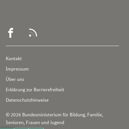
WEGWEISER
RSS
DEMENZ
-
Service
Kontakt
FACEBOOK
Navigation
Impressum
Über uns
Erklärung zur Barrierefreiheit
Datenschutzhinweise
© 2026 Bundesministerium für Bildung, Familie,
Senioren, Frauen und Jugend