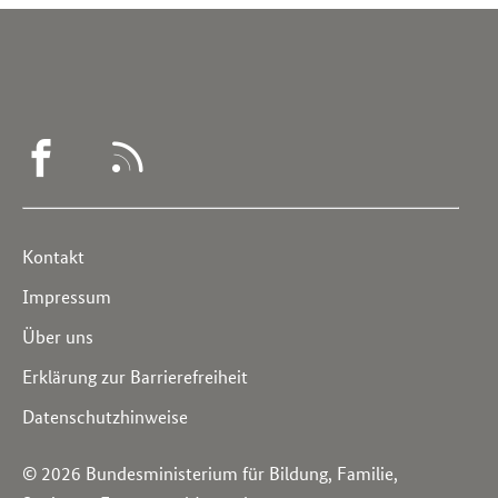
WEGWEISER
RSS
DEMENZ
-
Service
Kontakt
FACEBOOK
Navigation
Impressum
Über uns
Erklärung zur Barrierefreiheit
Datenschutzhinweise
© 2026 Bundesministerium für Bildung, Familie,