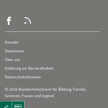
WEGWEISER
RSS
DEMENZ
-
Service
Kontakt
FACEBOOK
Navigation
Impressum
Über uns
Erklärung zur Barrierefreiheit
Datenschutzhinweise
© 2026 Bundesministerium für Bildung, Familie,
Senioren, Frauen und Jugend
Seitenleiste: