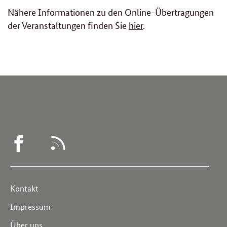
Nähere Informationen zu den Online-Übertragungen
der Veranstaltungen finden Sie
hier
.
WEGWEISER
RSS
DEMENZ
-
Service
Kontakt
FACEBOOK
Navigation
Impressum
Über uns