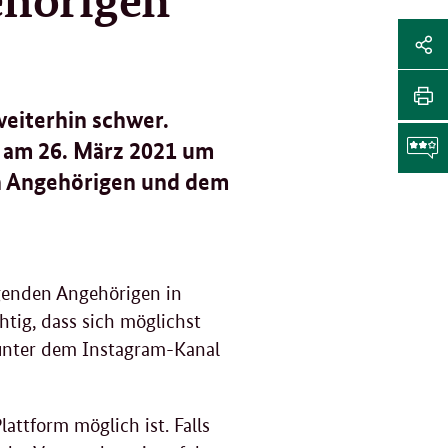
Sei
Soz
Sei
Me
tei
weiterhin schwer.
Sei
y am 26. März 2021 um
Li
dr
n Angehörigen und dem
F
g
egenden Angehörigen in
htig, dass sich möglichst
h unter dem Instagram-Kanal
attform möglich ist. Falls