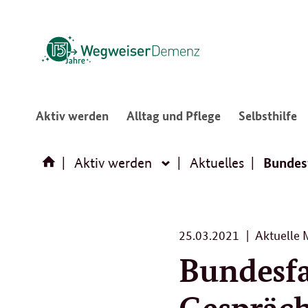
:
:
:
Aktiv werden
Alltag und Pflege
Selbsthilfe
Navigation
Navigation
N
öffnen/schließen
öffnen/schließ
ö
Bundesf
Aktiv werden
Aktuelles
Aktiv
werden
25.
25.03.2021
Aktuelle 
03.
Bundesfa
2021
Gespräch