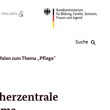
 ERKLÄREN
Suche
tfalen zum Thema „Pflege“
cherzentrale
ema