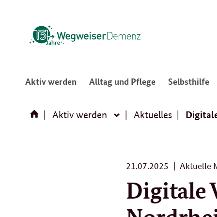
:
:
:
Aktiv werden
Alltag und Pflege
Selbsthilfe
Navigation
Navigation
N
öffnen/schließen
öffnen/schließ
ö
Digital
Aktiv werden
Aktuelles
Aktiv
werden
21.
21.07.2025
Aktuelle 
07.
Digitale
2025
Nordrhe