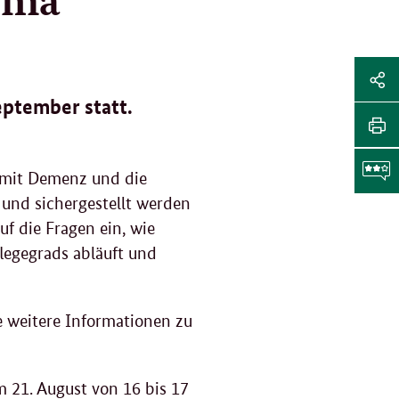
Sei
Soz
eptember statt.
Sei
Me
tei
Sei
h mit Demenz und die
Li
dr
 und sichergestellt werden
F
f die Fragen ein, wie
legegrads abläuft und
g
e weitere Informationen zu
 21. August von 16 bis 17