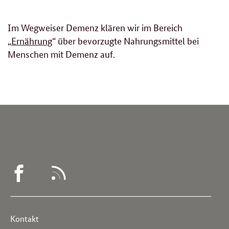
Im Wegweiser Demenz klären wir im Bereich
„
Ernährung
“ über bevorzugte Nahrungsmittel bei
Menschen mit Demenz auf.
WEGWEISER
RSS
DEMENZ
-
Service
Kontakt
FACEBOOK