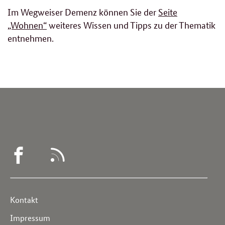
Im Wegweiser Demenz können Sie der
Seite
„Wohnen“
weiteres Wissen und Tipps zu der Thematik
entnehmen.
WEGWEISER
RSS
DEMENZ
-
Service
Kontakt
FACEBOOK
Navigation
Impressum