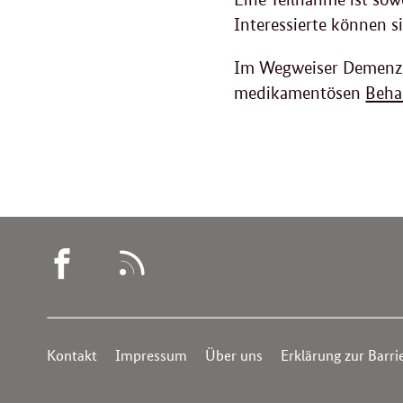
Interessierte können s
Im Wegweiser Demenz 
medikamentösen
Beha
WEGWEISER
RSS
DEMENZ
-
Service
FACEBOOK
Kontakt
Impressum
Über uns
Erklärung zur Barrie