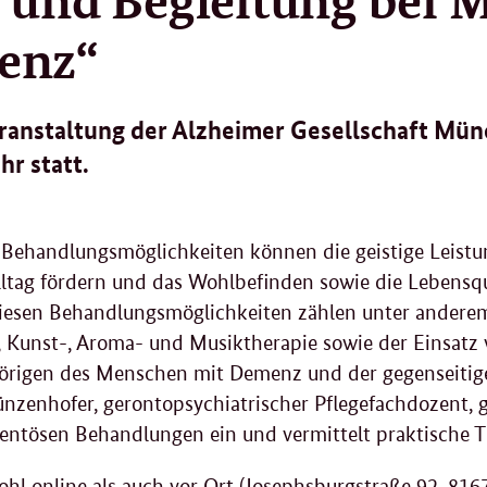
enz“
ranstaltung der Alzheimer Gesellschaft Münc
hr statt.
ehandlungsmöglichkeiten können die geistige Leistun
Alltag fördern und das Wohlbefinden sowie die Lebens
iesen Behandlungsmöglichkeiten zählen unter andere
 Kunst-, Aroma- und Musiktherapie sowie der Einsatz 
örigen des Menschen mit Demenz und der gegenseitige
ünzenhofer, gerontopsychiatrischer Pflegefachdozent, 
entösen Behandlungen ein und vermittelt praktische T
ohl online als auch vor Ort (Josephsburgstraße 92, 81