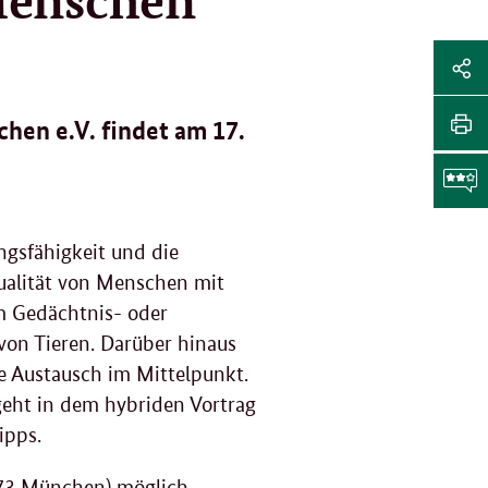
Sei
Soz
Sei
hen e.V. findet am 17.
Me
tei
Sei
Li
dr
F
gsfähigkeit und die
qualität von Menschen mit
g
m Gedächtnis- oder
von Tieren. Darüber hinaus
 Austausch im Mittelpunkt.
geht in dem hybriden Vortrag
ipps.
673 München) möglich.