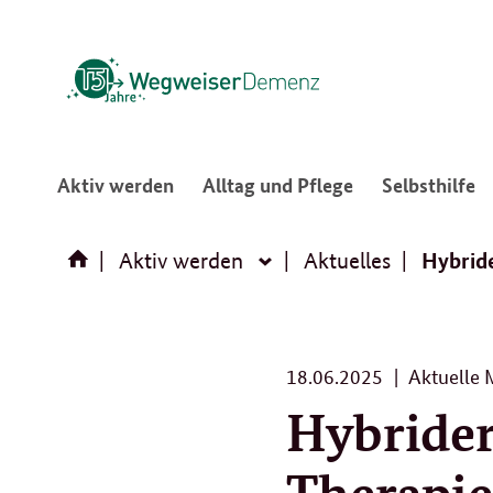
:
:
:
Aktiv werden
Alltag und Pflege
Selbsthilfe
Navigation
Navigation
N
öffnen/schließen
öffnen/schließ
ö
Hybrid
Aktiv werden
Aktuelles
Aktiv
werden
18.
18.06.2025
Aktuelle 
06.
Hybrider
2025
Therapie