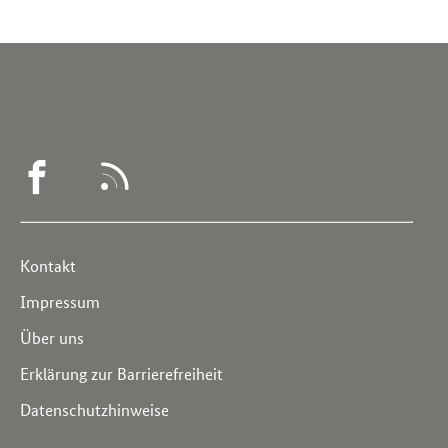
WEGWEISER
RSS
DEMENZ
-
Service
Kontakt
FACEBOOK
Navigation
Impressum
Über uns
Erklärung zur Barrierefreiheit
Datenschutzhinweise