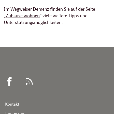
Im Wegweiser Demenz finden Sie auf der Seite
„
Zuhause wohnen
“ viele weitere Tipps und
Unterstützungsmöglichkeiten.
WEGWEISER
RSS
DEMENZ
-
Service
Kontakt
FACEBOOK
Impressum