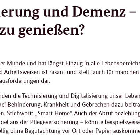
7
sierung und Demenz –
.
2
0
 zu genießen?
2
4
 aller Munde und hat längst Einzug in alle Lebensbereic
und Arbeitsweisen ist rasant und stellt auch für manch
ausforderungen dar.
rden die Technisierung und Digitalisierung unser Lebe
h bei Behinderung, Krankheit und Gebrechen dazu beitr
en. Stichwort: „Smart Home“. Auch der Abruf beziehun
iel aus der Pflegeversicherung – könnte beispielsweise
völlig ohne Begutachtung vor Ort oder Papier auskomm