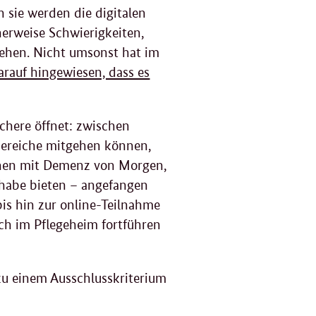
g
 sie werden die digitalen
erweise Schwierigkeiten,
ehen. Nicht umsonst hat im
rauf hingewiesen, dass es
 Schere öffnet: zwischen
sbereiche mitgehen können,
schen mit Demenz von Morgen,
ilhabe bieten – angefangen
is hin zur online-Teilnahme
ch im Pflegeheim fortführen
t zu einem Ausschlusskriterium