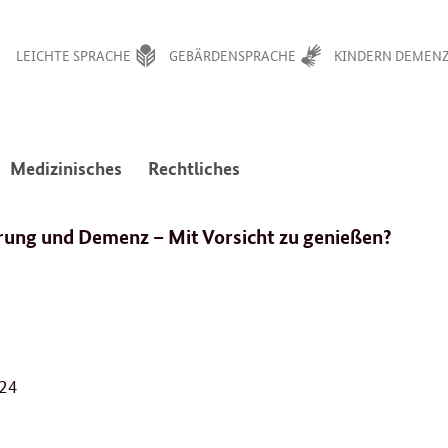
LEICHTE SPRACHE
GEBÄRDENSPRACHE
KINDERN DEMENZ
:
:
Medizinisches
Rechtliches
avigation
Navigation
Navigation
en
ffnen/schließen
öffnen/schließen
öffnen/schließen
erung und Demenz – Mit Vorsicht zu genießen?
2
024
2
.
0