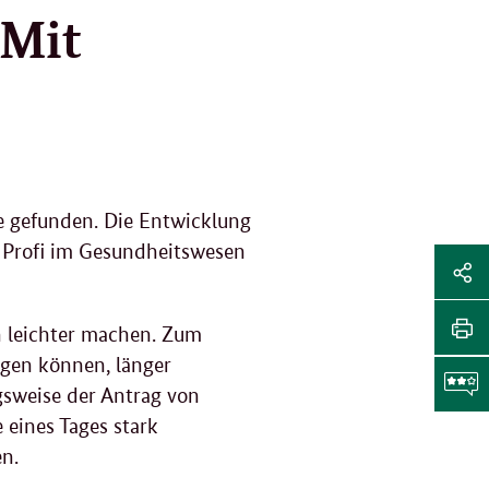
 Mit
he gefunden. Die Entwicklung
en Profi im Gesundheitswesen
Sei
Soz
Sei
n leichter machen. Zum
Me
tei
agen können, länger
Sei
Li
gsweise der Antrag von
dr
 eines Tages stark
F
en.