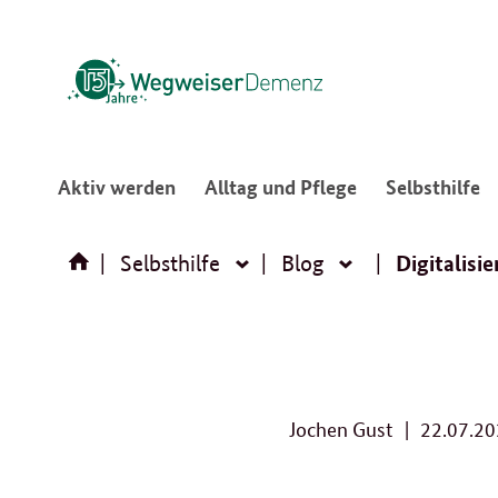
:
:
:
Aktiv werden
Alltag und Pflege
Selbsthilfe
Navigation
Navigation
N
öffnen/schließen
öffnen/schließ
ö
Digitalisi
Selbsthilfe
Blog
Selbsthilfe
Blog
Jochen Gust
22.07.2