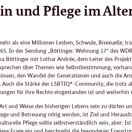
2
in und Pflege im Alte
.
2
0
2
2
ehr als eine Millionen Lesben, Schwule, Bisexuelle, tr
 65. In der Sendung „Böttinger. Wohnung 17“ des WDR
a Böttinger mit Lothar Andrée, dem Leiter des Projekt
e sprechen über Themen wie Selbstbestimmung, vorhand
müssen, den Wandel der Generationen und auch die A
e. Auch die Stärke der LSBTIQ*-Community, die trotz al
ungen für ihre Rechte eingestanden ist und weiterhin e
 Art und Weise des bisherigen Lebens sein zu dürfen u
lege und Betreuung nötig werden, ist Ziel und Heraus
ulturelle Pflege sollte selbstverständlich sein, aber: Is
diese Frage ein und beschreibt die besonderen Erwart