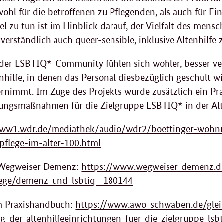
hl für die betroffenen zu Pflegenden, als auch für Ein
iel zu tun ist im Hinblick darauf, der Vielfalt des mens
erständlich auch queer-sensible, inklusive Altenhilfe z
 der LSBTIQ*-Community fühlen sich wohler, besser ver
nhilfe, in denen das Personal diesbezüglich geschult w
ernimmt. Im Zuge des Projekts wurde zusätzlich ein Pra
ungsmaßnahmen für die Zielgruppe LSBTIQ* in der Alte
www1.wdr.de/mediathek/audio/wdr2/boettinger-wohnu
pflege-im-alter-100.html
Wegweiser Demenz:
https://www.wegweiser-demenz.d
flege/demenz-und-lsbtiq--180144
m Praxishandbuch:
https://www.awo-schwaben.de/glei
g-der-altenhilfeeinrichtungen-fuer-die-zielgruppe-lsb