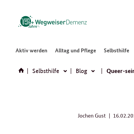
:
:
:
Aktiv werden
Alltag und Pflege
Selbsthilfe
Navigation
Navigation
N
öffnen/schließen
öffnen/schließ
ö
Queer-sein
Selbsthilfe
Blog
Selbsthilfe
Blog
Jochen Gust
16.02.2