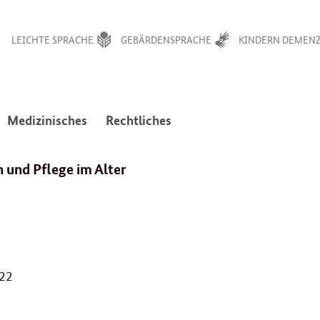
LEICHTE SPRACHE
GEBÄRDENSPRACHE
KINDERN DEMENZ
:
:
Medizinisches
Rechtliches
avigation
Navigation
Navigation
en
ffnen/schließen
öffnen/schließen
öffnen/schließen
 und Pflege im Alter
1
022
6
.
0