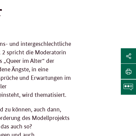
r
ans- und intergeschlechtliche
Sei
 2 spricht die Moderatorin
s „Queer im Alter“ der
Soz
Sei
ene Ängste, in eine
Me
tei
nsprüche und Erwartungen im
Sei
ler
Li
dr
insteht, wird thematisiert.
F
nd zu können, auch dann,
forderung des Modellprojekts
g
t das auch so?
ungen und auch