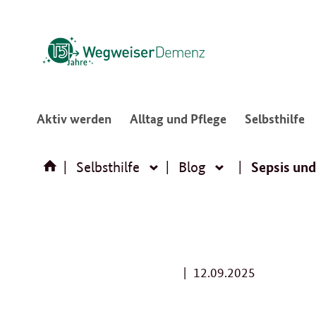
:
:
:
Aktiv werden
Alltag und Pflege
Selbsthilfe
Navigation
Navigation
N
öffnen/schließen
öffnen/schließ
ö
Sepsis un
Selbsthilfe
Blog
Selbsthilfe
Blog
1
12.09.2025
2
.
0