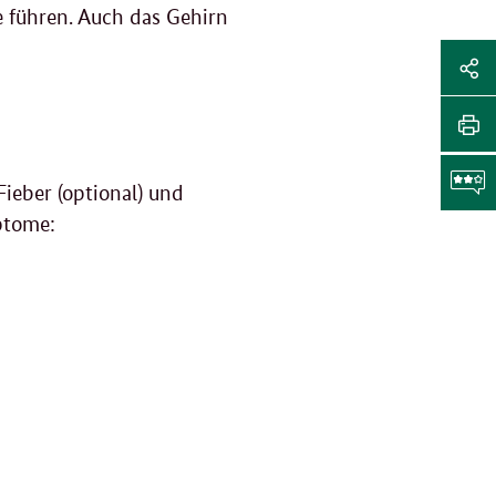
 führen. Auch das Gehirn
Sei
Soz
Sei
Me
tei
Sei
Li
Fieber (optional) und
dr
mptome:
F
g