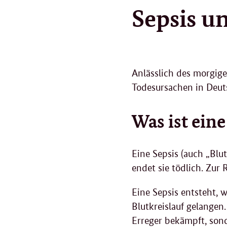
9
Sepsis 
.
2
0
2
5
Anlässlich des morgige
Todesursachen in Deut
Was ist eine
Eine Sepsis (auch „Blu
endet sie tödlich. Zu
Eine Sepsis entsteht, 
Blutkreislauf gelangen
Erreger bekämpft, son