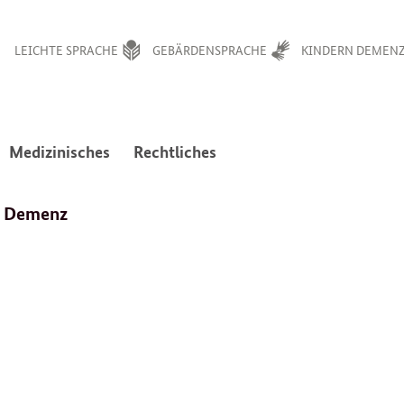
LEICHTE SPRACHE
GEBÄRDENSPRACHE
KINDERN DEMENZ
:
:
Medizinisches
Rechtliches
avigation
Navigation
Navigation
en
ffnen/schließen
öffnen/schließen
öffnen/schließen
d Demenz