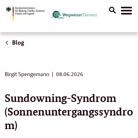
Suche
Naviga
öffnen
Blog
0
Birgit Spengemann
08.06.2026
8
.
0
Sundowning-Syndrom
6
.
(Sonnenuntergangssyndro
2
0
2
m)
6