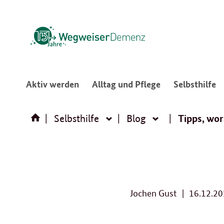
:
:
:
Aktiv werden
Alltag und Pflege
Selbsthilfe
Navigation
Navigation
N
öffnen/schließen
öffnen/schließ
ö
Tipps, wor
Selbsthilfe
Blog
Selbsthilfe
Blog
Jochen Gust
16.12.2