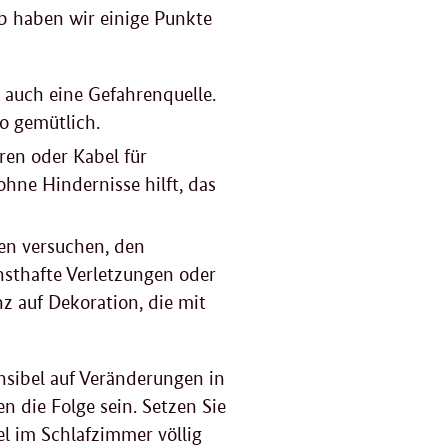
F
b haben wir einige Punkte
g
 auch eine Gefahrenquelle.
so gemütlich.
ren oder Kabel für
ohne Hindernisse hilft, das
en versuchen, den
sthafte Verletzungen oder
z auf Dekoration, die mit
nsibel auf Veränderungen in
 die Folge sein. Setzen Sie
l im Schlafzimmer völlig