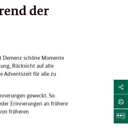
rend der
 mit Demenz schöne Momente
zung, Rücksicht auf alte
 Adventszeit für alle zu
Sei
Soz
innerungen geweckt. So
Sei
eder Erinnerungen an frühere
Me
tei
von früheren
Sei
Li
dr