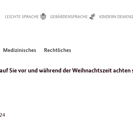
LEICHTE SPRACHE
GEBÄRDENSPRACHE
KINDERN DEMENZ
:
:
Medizinisches
Rechtliches
avigation
Navigation
Navigation
en
ffnen/schließen
öffnen/schließen
öffnen/schließen
auf Sie vor und während der Weihnachtszeit achten 
1
024
6
.
1