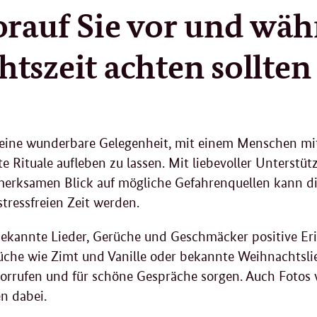
2
orauf Sie vor und wäh
.
2
0
tszeit achten sollten
2
4
et eine wunderbare Gelegenheit, mit einem Menschen
e Rituale aufleben zu lassen. Mit liebevoller Unterstüt
erksamen Blick auf mögliche Gefahrenquellen kann die
tressfreien Zeit werden.
ekannte Lieder, Gerüche und Geschmäcker positive Er
üche wie Zimt und Vanille oder bekannte Weihnachtsli
orrufen und für schöne Gespräche sorgen. Auch Fotos 
n dabei.