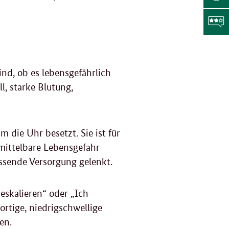
Me
tei
Sei
Li
dr
F
ind, ob es lebensgefährlich
g
l, starke Blutung,
 die Uhr besetzt. Sie ist für
nmittelbare Lebensgefahr
assende Versorgung gelenkt.
eskalieren“ oder „Ich
ortige, niedrigschwellige
en.