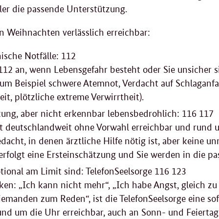
er die passende Unterstützung.
 Weihnachten verlässlich erreichbar:
ische Notfälle: 112
 112 an, wenn Lebensgefahr besteht oder Sie unsicher s
zum Beispiel schwere Atemnot, Verdacht auf Schlaganfal
it, plötzliche extreme Verwirrtheit).
ung, aber nicht erkennbar lebensbedrohlich: 116 117
st deutschlandweit ohne Vorwahl erreichbar und rund um
dacht, in denen ärztliche Hilfe nötig ist, aber keine u
 erfolgt eine Ersteinschätzung und Sie werden in die p
ional am Limit sind: TelefonSeelsorge 116 123
en: „Ich kann nicht mehr“, „Ich habe Angst, gleich zu 
jemanden zum Reden“, ist die TelefonSeelsorge eine sof
 rund um die Uhr erreichbar, auch an Sonn- und Feiertag