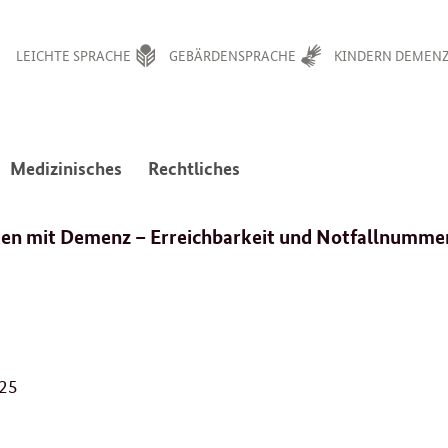
LEICHTE SPRACHE
GEBÄRDENSPRACHE
KINDERN DEMENZ
:
:
Medizinisches
Rechtliches
avigation
Navigation
Navigation
en
ffnen/schließen
öffnen/schließen
öffnen/schließen
en mit Demenz – Erreichbarkeit und Notfallnumme
2
025
3
.
1