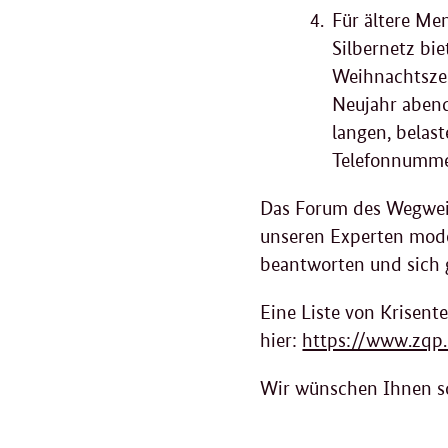
Für ältere Men
Silbernetz bi
Weihnachtszei
Neujahr abend
langen, belas
Telefonnummer
Das Forum des Wegweis
unseren Experten mode
beantworten und sich 
Eine Liste von Krisent
hier:
https://www.zqp.
Wir wünschen Ihnen s