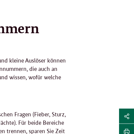
ummern
 und kleine Auslöser können
fonnummern, die auch an
 und wissen, wofür welche
Sei
chen Fragen (Fieber, Sturz,
Nächte). Für beide Bereiche
Soz
Sei
en trennen, sparen Sie Zeit