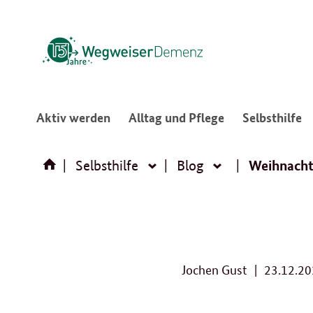
:
:
:
Aktiv werden
Alltag und Pflege
Selbsthilfe
Navigation
Navigation
N
öffnen/schließen
öffnen/schließ
ö
Weihnacht
Selbsthilfe
Blog
Selbsthilfe
Blog
Jochen Gust
23.12.2