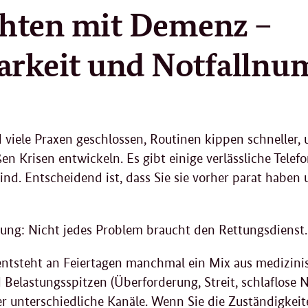
2
hten mit Demenz –
.
2
0
arkeit und Notfalln
2
5
d viele Praxen geschlossen, Routinen kippen schneller,
n Krisen entwickeln. Es gibt einige verlässliche Tele
sind. Entscheidend ist, dass Sie sie vorher parat haben
nung: Nicht jedes Problem braucht den Rettungsdienst.
entsteht an Feiertagen manchmal ein Mix aus medizinis
d Belastungsspitzen (Überforderung, Streit, schlaflose 
ber unterschiedliche Kanäle. Wenn Sie die Zuständigkeit