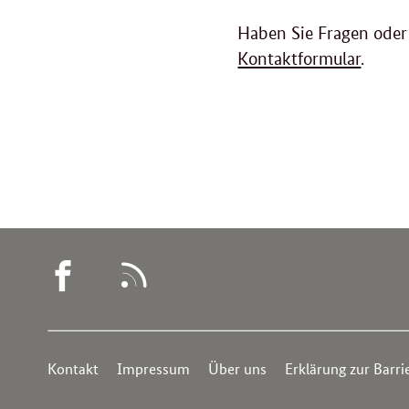
Haben Sie Fragen oder
Kontaktformular
.
WEGWEISER
RSS
DEMENZ
-
Service
FACEBOOK
Kontakt
Impressum
Über uns
Erklärung zur Barrie