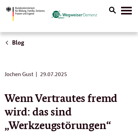
Suche
Naviga
öffnen
Blog
2
Jochen Gust
29.07.2025
9
.
0
Wenn Vertrautes fremd
7
.
wird: das sind
2
0
2
„Werkzeugstörungen“
5