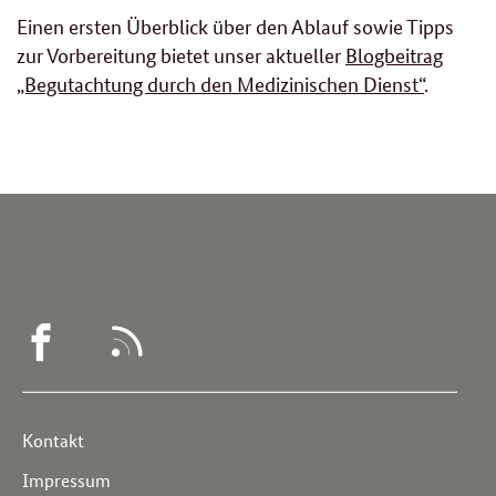
Einen ersten Überblick über den Ablauf sowie Tipps
zur Vorbereitung bietet unser aktueller
Blogbeitrag
„Begutachtung durch den Medizinischen Dienst“
.
WEGWEISER
RSS
DEMENZ
-
Service
Kontakt
FACEBOOK
Navigation
Impressum