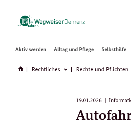
:
:
:
Aktiv werden
Alltag und Pflege
Selbsthilfe
Navigation
Navigation
N
öffnen/schließen
öffnen/schließ
ö
Rechtliches
Rechte und Pflichten
Rechtliches
19.
19.01.2026
Informati
01.
Autofah
2026