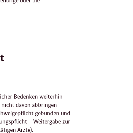
F
gehörige oder die
g
t
icher Bedenken weiterhin
n nicht davon abbringen
 Schweigepflicht gebunden und
ungspflicht – Weitergabe zur
ätigen Ärzte).