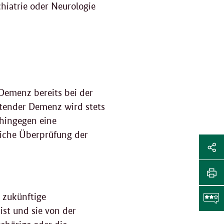
hiatrie oder Neurologie
emenz bereits bei der
itender Demenz wird stets
 hingegen eine
liche Überprüfung der
Sei
Soz
Sei
Me
tei
Sei
 zukünftige
Li
dr
ist und sie von der