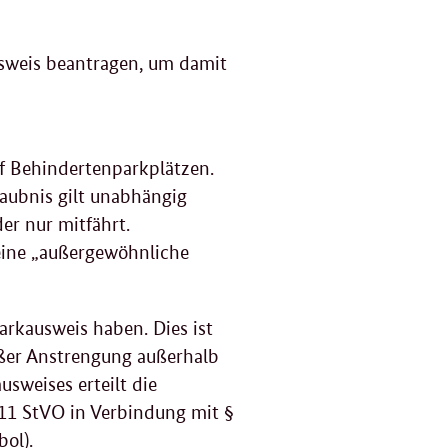
sweis beantragen, um damit
f Behindertenparkplätzen.
laubnis gilt unabhängig
er nur mitfährt.
 eine „außergewöhnliche
kausweis haben. Dies ist
oßer Anstrengung außerhalb
sweises erteilt die
11 StVO in Verbindung mit §
bol).