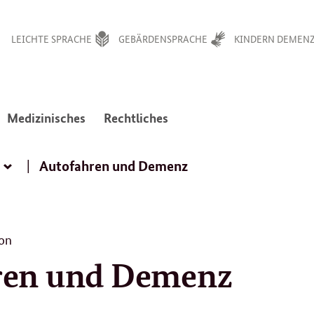
LEICHTE SPRACHE
GEBÄRDENSPRACHE
KINDERN DEMENZ
:
:
Medizinisches
Rechtliches
avigation
Navigation
Navigation
en
ffnen/schließen
öffnen/schließen
öffnen/schließen
Autofahren und Demenz
Rechte
und
Pflichten
on
ren und Demenz