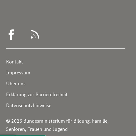
WEGWEISER
RSS
DEMENZ
-
Service
Kontakt
FACEBOOK
Navigation
Impressum
Über uns
Erklärung zur Barrierefreiheit
Datenschutzhinweise
© 2026 Bundesministerium für Bildung, Familie,
Senioren, Frauen und Jugend